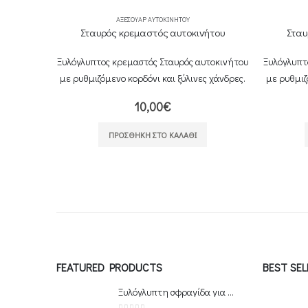
ΑΞΕΣΟΥΆΡ ΑΥΤΟΚΙΝΉΤΟΥ
Σταυρός κρεμαστός αυτοκινήτου
Σταυ
Ξυλόγλυπτος κρεμαστός Σταυρός αυτοκινήτου
Ξυλόγλυπτ
με ρυθμιζόμενο κορδόνι και ξύλινες χάνδρες.
με ρυθμιζ
10,00
€
ΠΡΟΣΘΉΚΗ ΣΤΟ ΚΑΛΆΘΙ
FEATURED PRODUCTS
BEST SE
Ξυλόγλυπτη σφραγίδα για πρόσφορο