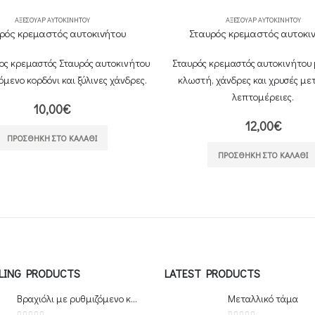
ΑΞΕΣΟΥΆΡ ΑΥΤΟΚΙΝΉΤΟΥ
ΑΞΕΣΟΥΆΡ ΑΥΤΟΚΙΝΉΤΟΥ
ρός κρεμαστός αυτοκινήτου
Σταυρός κρεμαστός αυτοκι
ος κρεμαστός Σταυρός αυτοκινήτου
Σταυρός κρεμαστός αυτοκινήτου
όμενο κορδόνι και ξύλινες χάνδρες.
κλωστή, χάνδρες και χρυσές με
λεπτομέρειες.
10,00
€
12,00
€
ΠΡΟΣΘΉΚΗ ΣΤΟ ΚΑΛΆΘΙ
ΠΡΟΣΘΉΚΗ ΣΤΟ ΚΑΛΆΘΙ
LLING PRODUCTS
LATEST PRODUCTS
Βραχιόλι με ρυθμιζόμενο κούμπωμα
Μεταλλικό τάμα