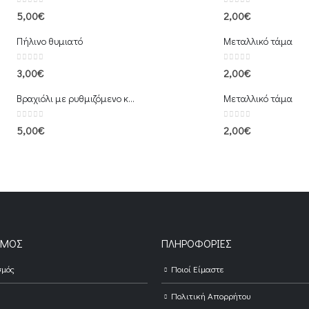
0
out of 5
0
out of 5
5,00
€
2,00
€
Πήλινο θυμιατό
Μεταλλικό τάμα
0
out of 5
0
out of 5
3,00
€
2,00
€
Βραχιόλι με ρυθμιζόμενο κούμπωμα
Μεταλλικό τάμα
0
out of 5
0
out of 5
5,00
€
2,00
€
ΣΜΌΣ
ΠΛΗΡΟΦΟΡΊΕΣ
σμός
Ποιοί Είμαστε
Πολιτική Απορρήτου