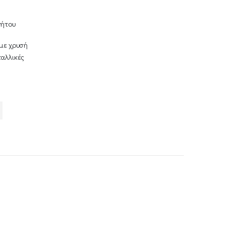
νήτου
 με χρυσή
ταλλικές