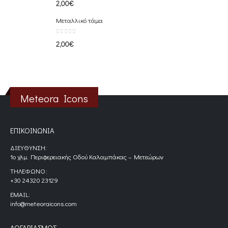
2,00
€
Μεταλλικό τάμα
0
out of 5
2,00
€
Meteora Icons
ΕΠΙΚΟΙΝΩΝΊΑ
ΔΙΕΎΘΥΝΣΗ:
1ο χλμ. Περιφερειακής Οδού Καλαμπάκας – Μετεώρων
ΤΗΛΈΦΩΝΟ:
+30 24320 23129
EMAIL:
info@meteoraicons.com
ΛΟΓΑΡΙΑΣΜΌΣ