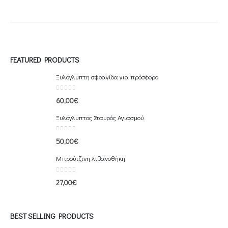
FEATURED PRODUCTS
Ξυλόγλυπτη σφραγίδα για πρόσφορο
0
out of 5
60,00
€
Ξυλόγλυπτος Σταυρός Αγιασμού
0
out of 5
50,00
€
Μπρούτζινη λιβανοθήκη
0
out of 5
27,00
€
BEST SELLING PRODUCTS