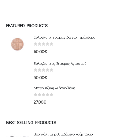
FEATURED PRODUCTS
Ξυλόγλυπτη σφραγίδα για πρόσφορο
0
out of 5
60,00
€
Ξυλόγλυπτος Σταυρός Αγιασμού
0
out of 5
50,00
€
Μπρούτζινη λιβανοθήκη
0
out of 5
27,00
€
BEST SELLING PRODUCTS
Βραχιόλι με ρυθμιζόμενο κούμπωμα