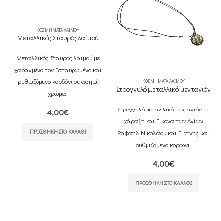
ΜΉΜΑΤΑ ΛΑΙΜΟΎ
ς Σταυρός λαιμού
 Σταυρός λαιμού με
τον Εσταυρωμένο και
ο κορδόνι σε ασημί
ΚΟΣΜΉΜΑΤΑ ΛΑΙΜΟΎ
ΚΟΣΜΉΜΑ
Στρογγυλό μεταλλικό μενταγιόν
Στρογγυλό μετα
χρώμα.
Στρογγυλό μεταλλικό μενταγιόν με
Στρογγυλό μεταλ
4,00
€
χάραξη και Εικόνα των Αγίων
χάραξη και Εικό
ΉΚΗ ΣΤΟ ΚΑΛΆΘΙ
Ραφαήλ Νικολάου και Ειρήνης και
“Το Άξιον Εστί”
ρυθμιζόμενο κορδόνι.
κορ
4,00
€
4,
ΠΡΟΣΘΉΚΗ ΣΤΟ ΚΑΛΆΘΙ
ΠΡΟΣΘΉΚΗ 