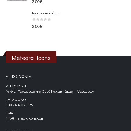
2,00
€
Μεταλλικό τάμα
0
out of 5
2,00
€
Meteora Icons
ΕΠΙΚΟΙΝΩΝΊΑ
ΔΙΕΎΘΥΝΣΗ:
1ο χλμ. Περιφερειακής Οδού Καλαμπάκας – Μετεώρων
ΤΗΛΈΦΩΝΟ:
+30 24320 23129
EMAIL:
info@meteoraicons.com