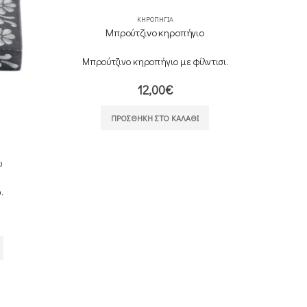
ΚΗΡΟΠΉΓΙΑ
Μπρούτζινο κηροπήγιο
Μπρούτζινο κηροπήγιο με φίλντισι.
12,00
€
ΠΡΟΣΘΉΚΗ ΣΤΟ ΚΑΛΆΘΙ
ώ
.