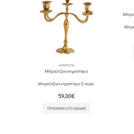
Μπρού
Μπρο
ΚΗΡΟΠΉΓΙΑ
Μπρούτζινο κηροπήγιο
.
Μπρούτζινο κηροπήγιο 5-κερο.
59,00
€
ΠΡΟΣΘΉΚΗ ΣΤΟ ΚΑΛΆΘΙ