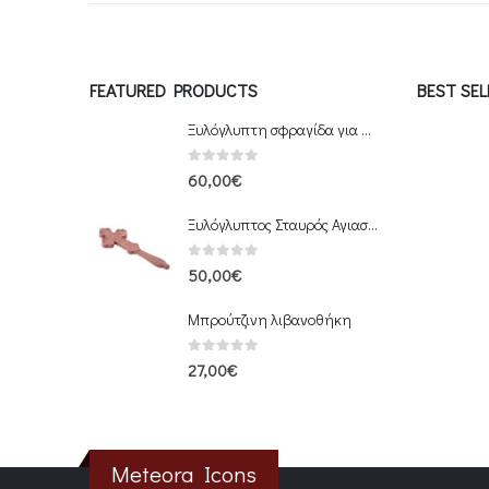
FEATURED PRODUCTS
BEST SE
Ξυλόγλυπτη σφραγίδα για πρόσφορο
0
out of 5
60,00
€
Ξυλόγλυπτος Σταυρός Αγιασμού
0
out of 5
50,00
€
Μπρούτζινη λιβανοθήκη
0
out of 5
27,00
€
Meteora Icons