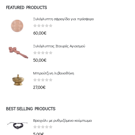
FEATURED PRODUCTS
Ξυλόγλυπτη σφραγίδα για πρόσφορο
0
out of 5
60,00
€
Ξυλόγλυπτος Σταυρός Αγιασμού
0
out of 5
50,00
€
Μπρούτζινη λιβανοθήκη
0
out of 5
27,00
€
BEST SELLING PRODUCTS
Βραχιόλι με ρυθμιζόμενο κούμπωμα
0
out of 5
5,00
€