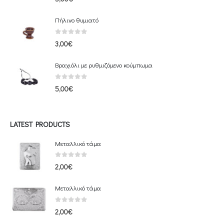
Πήλινο θυμιατό
0
out of 5
3,00
€
Βραχιόλι με ρυθμιζόμενο κούμπωμα
0
out of 5
5,00
€
LATEST PRODUCTS
Μεταλλικό τάμα
0
out of 5
2,00
€
Μεταλλικό τάμα
0
out of 5
2,00
€