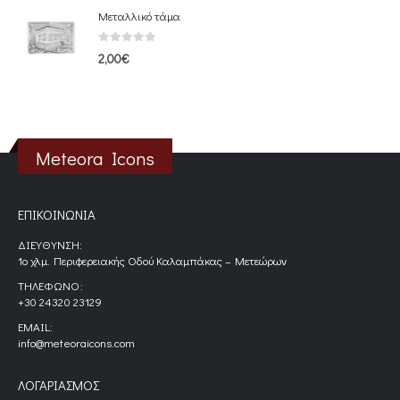
Μεταλλικό τάμα
0
out of 5
2,00
€
Meteora Icons
ΕΠΙΚΟΙΝΩΝΊΑ
ΔΙΕΎΘΥΝΣΗ:
1ο χλμ. Περιφερειακής Οδού Καλαμπάκας – Μετεώρων
ΤΗΛΈΦΩΝΟ:
+30 24320 23129
EMAIL:
info@meteoraicons.com
ΛΟΓΑΡΙΑΣΜΌΣ