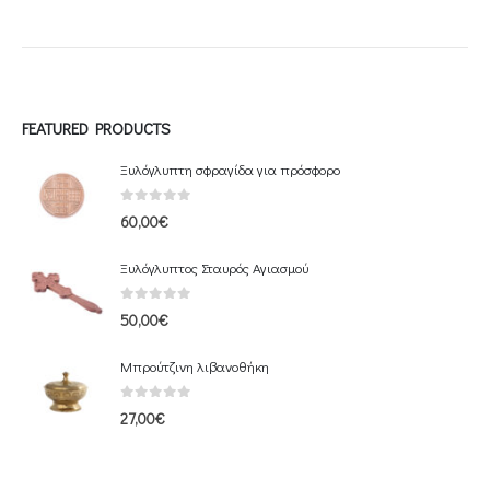
FEATURED PRODUCTS
Ξυλόγλυπτη σφραγίδα για πρόσφορο
0
out of 5
60,00
€
Ξυλόγλυπτος Σταυρός Αγιασμού
0
out of 5
50,00
€
Μπρούτζινη λιβανοθήκη
0
out of 5
27,00
€