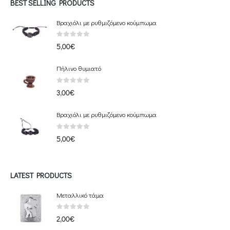
BEST SELLING PRODUCTS
Βραχιόλι με ρυθμιζόμενο κούμπωμα
0
out of 5
5,00
€
Πήλινο θυμιατό
0
out of 5
3,00
€
Βραχιόλι με ρυθμιζόμενο κούμπωμα
0
out of 5
5,00
€
LATEST PRODUCTS
Μεταλλικό τάμα
0
out of 5
2,00
€